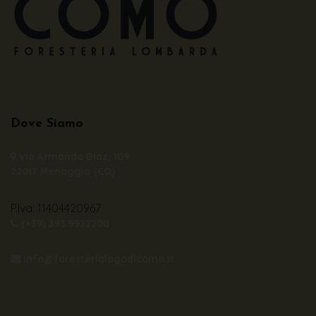
Dove Siamo
Via Armando Diaz, 109
22017 Menaggio (CO)
P.Iva: 11404420967
(+39) 393 9922200
info@foresterialagodicomo.it