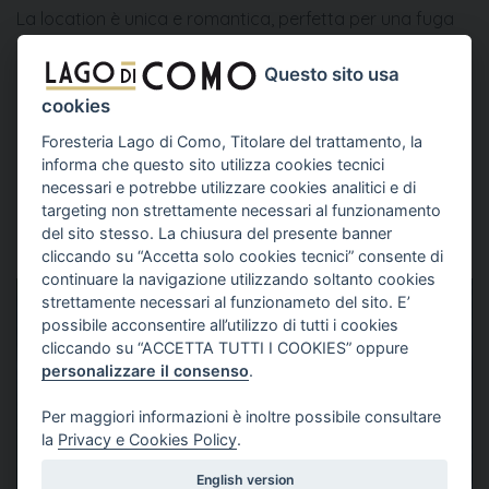
La location è unica e romantica, perfetta per una fuga
romantica di coppia.
Questo sito usa
cookies
Foresteria Lago di Como, Titolare del trattamento, la
Dotazioni della camera
informa che questo sito utilizza cookies tecnici
necessari e potrebbe utilizzare cookies analitici e di
targeting non strettamente necessari al funzionamento
del sito stesso. La chiusura del presente banner
cliccando su “Accetta solo cookies tecnici” consente di
continuare la navigazione utilizzando soltanto cookies
strettamente necessari al funzionameto del sito. E’
possibile acconsentire all’utilizzo di tutti i cookies
Una vacanza
cliccando su “ACCETTA TUTTI I COOKIES” oppure
personalizzare il consenso
.
indimenticabile
Per maggiori informazioni è inoltre possibile consultare
la
Privacy e Cookies Policy
.
Rendi unica la tua vacanza noleggiando
uno dei veicoli che ti mette a
English version